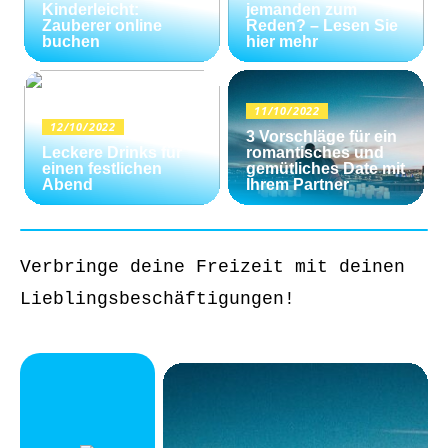
Kinderleicht:
jemanden zum
Zauberer online
Reden? – Lesen Sie
buchen
hier mehr
11/10/2022
12/10/2022
3 Vorschläge für ein
Leckere Drinks für
romantisches und
einen festlichen
gemütliches Date mit
Abend
Ihrem Partner
Verbringe deine Freizeit mit deinen
Lieblingsbeschäftigungen!