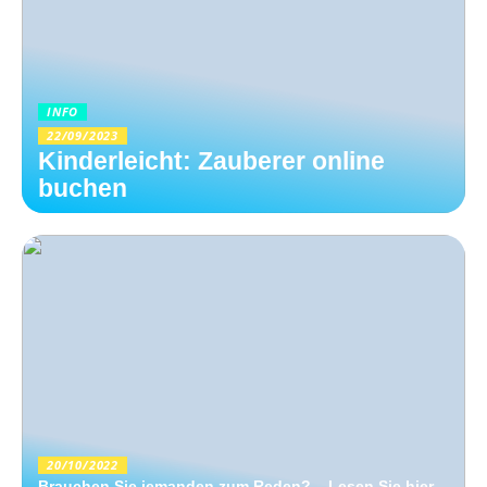
INFO
22/09/2023
Kinderleicht: Zauberer online
buchen
20/10/2022
Brauchen Sie jemanden zum Reden? – Lesen Sie hier