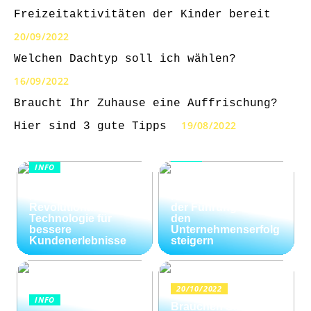
Freizeitaktivitäten der Kinder bereit
20/09/2022
Welchen Dachtyp soll ich wählen?
16/09/2022
Braucht Ihr Zuhause eine Auffrischung?
19/08/2022
Hier sind 3 gute Tipps
INFO
INFO
Wie Kommunikation
KI im
und
Kundenservice:
Konfliktlösungen
Revolutionäre
der Führungskräfte
Technologie für
den
bessere
Unternehmenserfolg
Kundenerlebnisse
steigern
20/10/2022
INFO
Brauchen Sie