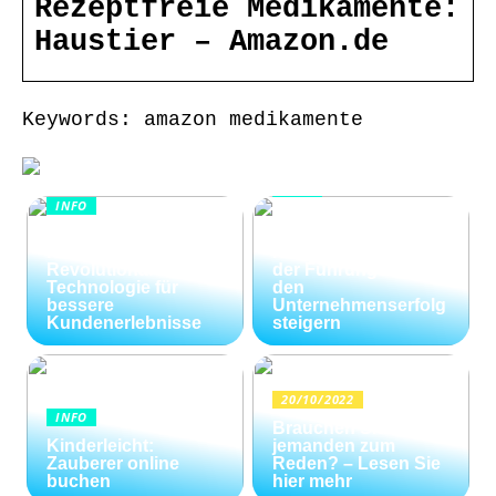
Rezeptfreie Medikamente:
Haustier – Amazon.de
Keywords: amazon medikamente
INFO
INFO
Wie Kommunikation
KI im
und
Kundenservice:
Konfliktlösungen
Revolutionäre
der Führungskräfte
Technologie für
den
bessere
Unternehmenserfolg
Kundenerlebnisse
steigern
20/10/2022
INFO
Brauchen Sie
Kinderleicht:
jemanden zum
Zauberer online
Reden? – Lesen Sie
buchen
hier mehr