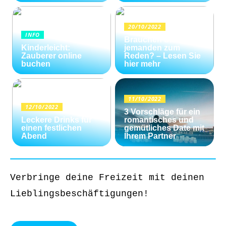
20/10/2022
INFO
Brauchen Sie
Kinderleicht:
jemanden zum
Zauberer online
Reden? – Lesen Sie
buchen
hier mehr
11/10/2022
12/10/2022
3 Vorschläge für ein
Leckere Drinks für
romantisches und
einen festlichen
gemütliches Date mit
Abend
Ihrem Partner
Verbringe deine Freizeit mit deinen
Lieblingsbeschäftigungen!