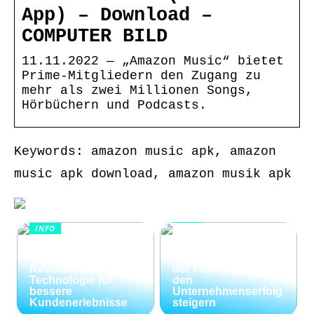
App) – Download –
COMPUTER BILD
11.11.2022 — „Amazon Music“ bietet
Prime-Mitgliedern den Zugang zu
mehr als zwei Millionen Songs,
Hörbüchern und Podcasts.
Keywords: amazon music apk, amazon
music apk download, amazon musik apk
INFO
INFO
Wie Kommunikation
KI im
und
Kundenservice:
Konfliktlösungen
Revolutionäre
der Führungskräfte
Technologie für
den
bessere
Unternehmenserfolg
Kundenerlebnisse
steigern