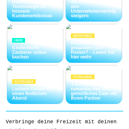
Revolutionäre
der Führungskräfte
Technologie für
den
bessere
Unternehmenserfolg
Kundenerlebnisse
steigern
20/10/2022
INFO
Brauchen Sie
Kinderleicht:
jemanden zum
Zauberer online
Reden? – Lesen Sie
buchen
hier mehr
11/10/2022
12/10/2022
3 Vorschläge für ein
Leckere Drinks für
romantisches und
einen festlichen
gemütliches Date mit
Abend
Ihrem Partner
Verbringe deine Freizeit mit deinen