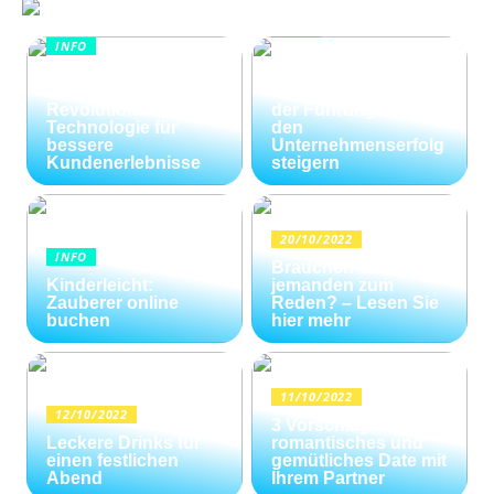
INFO
INFO
Wie Kommunikation
KI im
und
Kundenservice:
Konfliktlösungen
Revolutionäre
der Führungskräfte
Technologie für
den
bessere
Unternehmenserfolg
Kundenerlebnisse
steigern
20/10/2022
INFO
Brauchen Sie
Kinderleicht:
jemanden zum
Zauberer online
Reden? – Lesen Sie
buchen
hier mehr
11/10/2022
12/10/2022
3 Vorschläge für ein
Leckere Drinks für
romantisches und
einen festlichen
gemütliches Date mit
Abend
Ihrem Partner