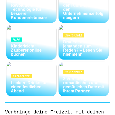
Kundenservice:
Konfliktlösungen
Revolutionäre
der Führungskräfte
Technologie für
den
bessere
Unternehmenserfolg
Kundenerlebnisse
steigern
20/10/2022
INFO
Brauchen Sie
Kinderleicht:
jemanden zum
Zauberer online
Reden? – Lesen Sie
buchen
hier mehr
11/10/2022
12/10/2022
3 Vorschläge für ein
Leckere Drinks für
romantisches und
einen festlichen
gemütliches Date mit
Abend
Ihrem Partner
Verbringe deine Freizeit mit deinen