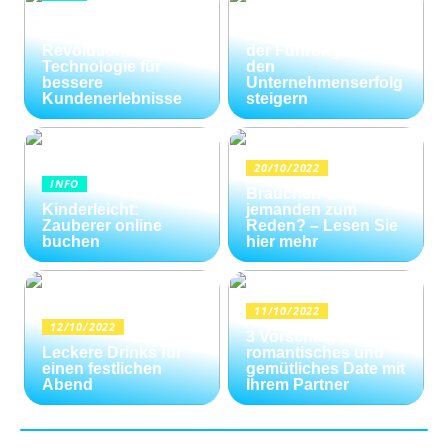
Wie Kommunikation
KI im
und
Kundenservice:
Konfliktlösungen
Revolutionäre
der Führungskräfte
Technologie für
den
bessere
Unternehmenserfolg
Kundenerlebnisse
steigern
20/10/2022
INFO
Brauchen Sie
Kinderleicht:
jemanden zum
Zauberer online
Reden? – Lesen Sie
buchen
hier mehr
11/10/2022
12/10/2022
3 Vorschläge für ein
Leckere Drinks für
romantisches und
einen festlichen
gemütliches Date mit
Abend
Ihrem Partner