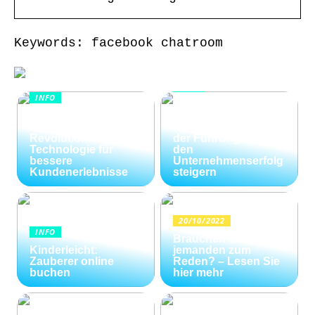
Keywords: facebook chatroom
INFO
INFO
Wie Kommunikation
KI im
und
Kundenservice:
Konfliktlösungen
Revolutionäre
der Führungskräfte
Technologie für
den
bessere
Unternehmenserfolg
Kundenerlebnisse
steigern
20/10/2022
INFO
Brauchen Sie
Kinderleicht:
jemanden zum
Zauberer online
Reden? – Lesen Sie
buchen
hier mehr