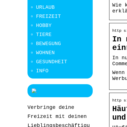
Wie 
URLAUB
erkl
FREIZEIT
HOBBY
http s
TIERE
In 
BEWEGUNG
ein
WOHNEN
In n
GESUNDHEIT
Comm
INFO
Wenn
Werb
http s
Verbringe deine
Häu
und
Freizeit mit deinen
Lieblingsbeschäftigu