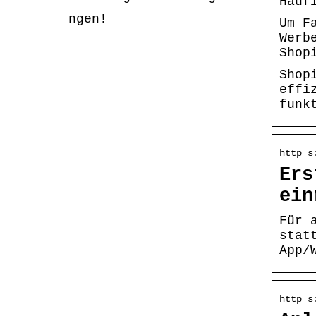
Häuf
ngen!
Um F
Werb
Shop
Shop
effi
funk
http s
Ers
ein
Für 
stat
App/
http s