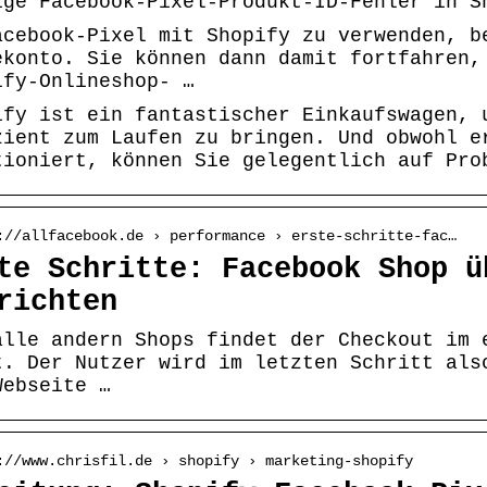
ige Facebook-Pixel-Produkt-ID-Fehler in S
acebook-Pixel mit Shopify zu verwenden, b
ekonto. Sie können dann damit fortfahren,
ify-Onlineshop- …
ify ist ein fantastischer Einkaufswagen, 
zient zum Laufen zu bringen. Und obwohl e
tioniert, können Sie gelegentlich auf Pro
://allfacebook.de › performance › erste-schritte-fac…
te Schritte: Facebook Shop ü
richten
alle andern Shops findet der Checkout im 
t. Der Nutzer wird im letzten Schritt als
Webseite …
://www.chrisfil.de › shopify › marketing-shopify