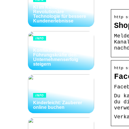
KI im Kundenservice:
Revolutionäre
Technologie für bessere
http s
Kundenerlebnisse
Sho
Meld
INFO
Kana
Wie Kommunikation und
nach
Konfliktlösungen der
Führungskräfte den
Unternehmenserfolg
steigern
http s
Fac
Face
INFO
Du k
du d
Kinderleicht: Zauberer
online buchen
verw
Verk