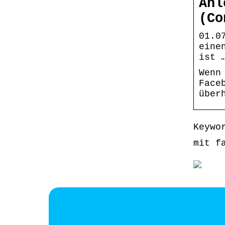
Anl
(Co
01.0
eine
ist 
Wenn
Face
über
Keywo
mit f