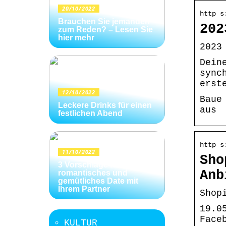
20/10/2022
http s
Brauchen Sie jemanden
202
zum Reden? – Lesen Sie
hier mehr
2023
Dein
sync
erst
12/10/2022
Baue
Leckere Drinks für einen
aus
festlichen Abend
http s
11/10/2022
Sho
3 Vorschläge für ein
Anb
romantisches und
gemütliches Date mit
Ihrem Partner
Shop
19.0
Face
KULTUR