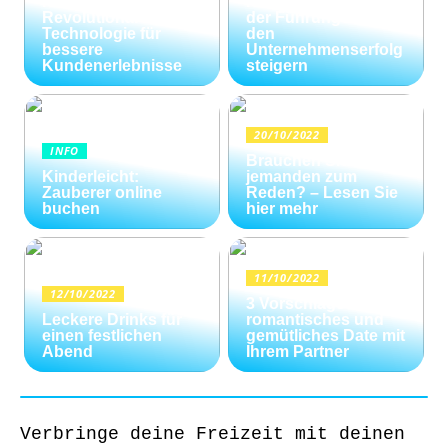
Kundenservice:
Konfliktlösungen
Revolutionäre
der Führungskräfte
Technologie für
den
bessere
Unternehmenserfolg
Kundenerlebnisse
steigern
20/10/2022
INFO
Brauchen Sie
Kinderleicht:
jemanden zum
Zauberer online
Reden? – Lesen Sie
buchen
hier mehr
11/10/2022
12/10/2022
3 Vorschläge für ein
Leckere Drinks für
romantisches und
einen festlichen
gemütliches Date mit
Abend
Ihrem Partner
Verbringe deine Freizeit mit deinen