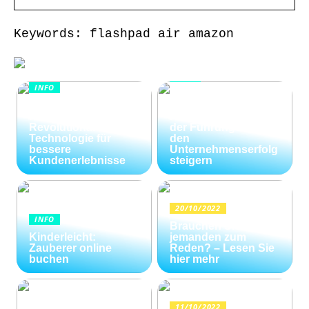
Keywords: flashpad air amazon
INFO
INFO
Wie Kommunikation
KI im
und
Kundenservice:
Konfliktlösungen
Revolutionäre
der Führungskräfte
Technologie für
den
bessere
Unternehmenserfolg
Kundenerlebnisse
steigern
20/10/2022
INFO
Brauchen Sie
Kinderleicht:
jemanden zum
Zauberer online
Reden? – Lesen Sie
buchen
hier mehr
11/10/2022