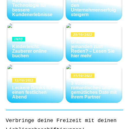
Revolutionäre
der Führungskräfte
Technologie für
den
bessere
Unternehmenserfolg
Kundenerlebnisse
steigern
20/10/2022
INFO
Brauchen Sie
Kinderleicht:
jemanden zum
Zauberer online
Reden? – Lesen Sie
buchen
hier mehr
11/10/2022
12/10/2022
3 Vorschläge für ein
Leckere Drinks für
romantisches und
einen festlichen
gemütliches Date mit
Abend
Ihrem Partner
Verbringe deine Freizeit mit deinen