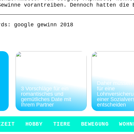
Gewinne vorantreiben. Dennoch hatten die 
rds: google gewinn 2018
Daher müssen S
3 Vorschläge für ein
für eine
romantisches und
Lohnversicheru
gemütliches Date mit
einer Sozialver
Ihrem Partner
entscheiden
IZEIT
HOBBY
TIERE
BEWEGUNG
WOHN