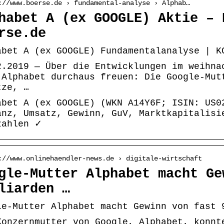
://www.boerse.de › fundamental-analyse › Alphab…
habet A (ex GOOGLE) Aktie – 
rse.de
abet A (ex GOOGLE) Fundamentalanalyse | K
2.2019 — Über die Entwicklungen im weihna
 Alphabet durchaus freuen: Die Google-Mut
tze, …
abet A (ex GOOGLE) (WKN A14Y6F; ISIN: US0
anz, Umsatz, Gewinn, GuV, Marktkapitalisi
zahlen ✓
://www.onlinehaendler-news.de › digitale-wirtschaft
gle-Mutter Alphabet macht Ge
liarden …
le-Mutter Alphabet macht Gewinn von fast 
Konzernmutter von Google, Alphabet, konnt