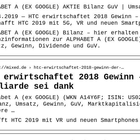
ABET A (EX GOOGLE) AKTIE Bilanz GuV | Ums
3.2019 — HTC erwirtschaftet 2018 Gewinn –
hafft HTC 2019 mit 5G, VR und neuen Smart
ABET A (EX GOOGLE) Bilanz – hier erhalten
nzinformationen zur ALPHABET A (EX GOOGLE
tz, Gewinn, Dividende und GuV.
://mixed.de › htc-erwirtschaftet-2018-gewinn-der-…
 erwirtschaftet 2018 Gewinn 
liarde sei dank
abet A (ex GOOGLE) (WKN A14Y6F; ISIN: US0
anz, Umsatz, Gewinn, GuV, Marktkapitalisi
ere …
fft HTC 2019 mit VR und neuen Smartphones