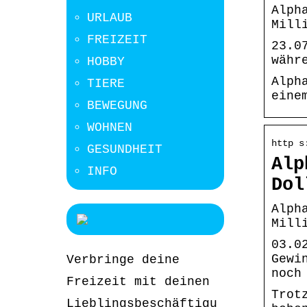
Alph
URLAUB
Mill
FREIZEIT
23.0
währ
HOBBY
Alph
TIERE
eine
BEWEGUNG
WOHNEN
http s
GESUNDHEIT
Alp
INFO
Dol
Alph
Mill
03.0
Gewi
Verbringe deine
noch
Freizeit mit deinen
Trot
Lieblingsbeschäftigu