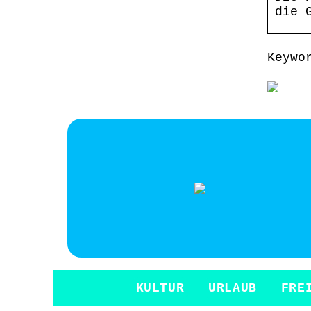
die 
Keywo
KULTUR
URLAUB
FRE