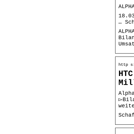
ALPH
18.0
… Sc
ALPH
Bila
Umsa
http s
HTC
Mil
Alph
▻Bil
weit
Scha