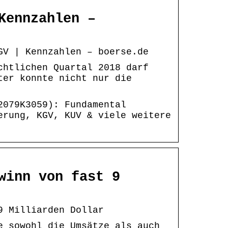
Kennzahlen –
GV | Kennzahlen – boerse.de
chtlichen Quartal 2018 darf
ter konnte nicht nur die
2079K3059): Fundamental
erung, KGV, KUV & viele weitere
winn von fast 9
9 Milliarden Dollar
e sowohl die Umsätze als auch