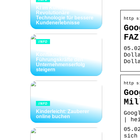
KI im Kundenservice:
Revolutionäre
Technologie für bessere
http s
Kundenerlebnisse
Goo
FAZ
INFO
05.0
Wie Kommunikation und
Konfliktlösungen der
Doll
Führungskräfte den
Doll
Unternehmenserfolg
steigern
http s
Goo
Mil
INFO
Kinderleicht: Zauberer
Goog
online buchen
| he
05.0
sich