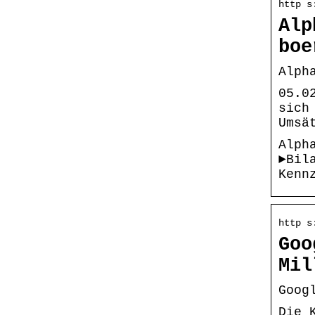
http s
Alp
boe
Alph
05.0
sich
Umsä
Alph
►Bil
Kenn
http s
Goo
Mil
Goog
Die 