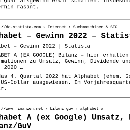
n Quartalsgewinn erwirtschaften. Insbeson
erhin rasant.
://de.statista.com › Internet › Suchmaschinen & SEO
habet – Gewinn 2022 – Statis
abet – Gewinn 2022 | Statista
ABET A (EX GOOGLE) Bilanz – hier erhalten
rmationen zu Umsatz, Gewinn, Dividende un
, 2020 …
das 4. Quartal 2022 hat Alphabet (ehem. G
 US-Dollar ausgewiesen. Im Vorjahresquart
ar.
://www.finanzen.net › bilanz_guv › alphabet_a
habet A (ex Google) Umsatz, 
anz/GuV