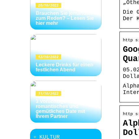
„Oth
20/10/2022
Die 
Brauchen Sie jemanden
zum Reden? – Lesen Sie
Der 
hier mehr
http s
Goo
12/10/2022
Qua
Leckere Drinks für einen
05.0
festlichen Abend
Doll
Alph
Inte
11/10/2022
3 Vorschläge für ein
romantisches und
gemütliches Date mit
http s
Ihrem Partner
Alp
Dol
KULTUR