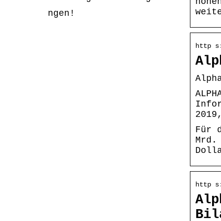
hohe
weit
ngen!
http s
Alp
Alph
ALPH
Info
2019
Für 
Mrd.
Doll
http s
Alp
Bil