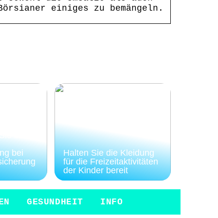
Börsianer einiges zu bemängeln.
ie sich
ng bei
Halten Sie die Kleidung
sicherung
für die Freizeitaktivitäten
der Kinder bereit
EN
GESUNDHEIT
INFO