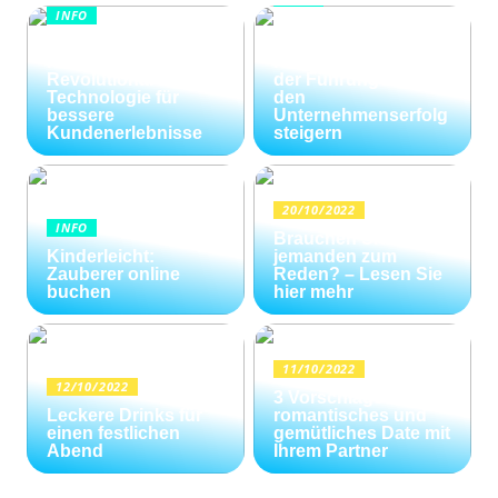
INFO
Wie Kommunikation
KI im
und
Kundenservice:
Konfliktlösungen
Revolutionäre
der Führungskräfte
Technologie für
den
bessere
Unternehmenserfolg
Kundenerlebnisse
steigern
20/10/2022
INFO
Brauchen Sie
Kinderleicht:
jemanden zum
Zauberer online
Reden? – Lesen Sie
buchen
hier mehr
11/10/2022
12/10/2022
3 Vorschläge für ein
Leckere Drinks für
romantisches und
einen festlichen
gemütliches Date mit
Abend
Ihrem Partner