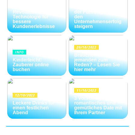
KI im
und
Kundenservice:
Konfliktlösungen
Revolutionäre
der Führungskräfte
Technologie für
den
bessere
Unternehmenserfolg
Kundenerlebnisse
steigern
20/10/2022
INFO
Brauchen Sie
Kinderleicht:
jemanden zum
Zauberer online
Reden? – Lesen Sie
buchen
hier mehr
11/10/2022
12/10/2022
3 Vorschläge für ein
Leckere Drinks für
romantisches und
einen festlichen
gemütliches Date mit
Abend
Ihrem Partner