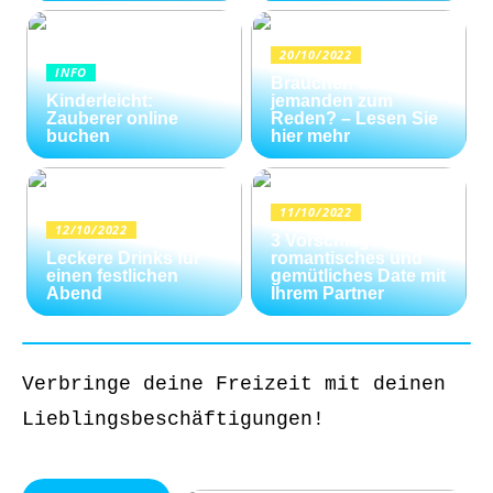
20/10/2022
INFO
Brauchen Sie
Kinderleicht:
jemanden zum
Zauberer online
Reden? – Lesen Sie
buchen
hier mehr
11/10/2022
12/10/2022
3 Vorschläge für ein
Leckere Drinks für
romantisches und
einen festlichen
gemütliches Date mit
Abend
Ihrem Partner
Verbringe deine Freizeit mit deinen
Lieblingsbeschäftigungen!