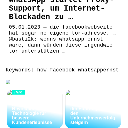
Support, um Internet-
Blockaden zu …
05.01.2023 — die facebookwebseite
hat sogar ne eigene tor-adresse. …
@basti2k: wenns whatsapp ernst
wäre, dann würden diese irgendwie
tor unterstützen …
Keywords: how facebook whatsappernst
INFO
INFO
Wie Kommunikation
KI im
und
Kundenservice:
Konfliktlösungen
Revolutionäre
der Führungskräfte
Technologie für
den
bessere
Unternehmenserfolg
Kundenerlebnisse
steigern