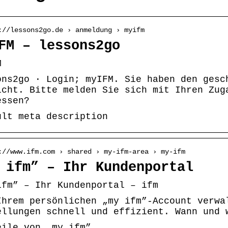
://lessons2go.de › anmeldung › myifm
FM – lessons2go
M
ons2go · Login; myIFM. Sie haben den gesc
icht. Bitte melden Sie sich mit Ihren Zug
essen?
ult meta description
://www.ifm.com › shared › my-ifm-area › my-ifm
 ifm” – Ihr Kundenportal
ifm” – Ihr Kundenportal – ifm
Ihrem persönlichen „my ifm”-Account verwa
ellungen schnell und effizient. Wann und 
eile von „my ifm”