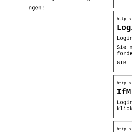
ngen!
http s
Log
Logi
Sie 
ford
GIB
http s
IfM
Logi
klic
http s