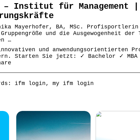
 – Institut für Management |
rungskräfte
nika Mayerhofer, BA, MSc. Profisportlerin
 Gruppengröße und die Ausgewogenheit der 
en …
innovativen und anwendungsorientierten Pr
ern. Starten Sie jetzt: ✓ Bachelor ✓ MBA
nare
rds: ifm login, my ifm login