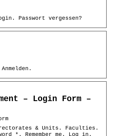
ogin. Passwort vergessen?
 Anmelden.
ment – Login Form –
orm
rectorates & Units. Faculties.
word *. Remember me. Log in.