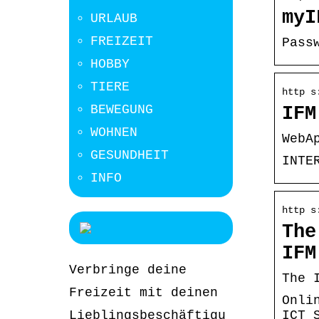
myI
URLAUB
FREIZEIT
Pass
HOBBY
TIERE
http s
BEWEGUNG
IFM
WOHNEN
WebA
GESUNDHEIT
INTE
INFO
http s
The
IFM
Verbringe deine
The 
Freizeit mit deinen
Onli
Lieblingsbeschäftigu
ICT 