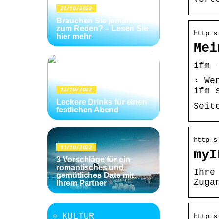
20/10/2022
Brauchen Sie jemanden
zum Reden? – Lesen Sie
http s
hier mehr
Mei
ifm 
› We
12/10/2022
ifm 
Leckere Drinks für einen
Seit
festlichen Abend
http s
11/10/2022
myI
3 Vorschläge für ein
romantisches und
Ihre
gemütliches Date mit
Zuga
Ihrem Partner
KULTUR
http s