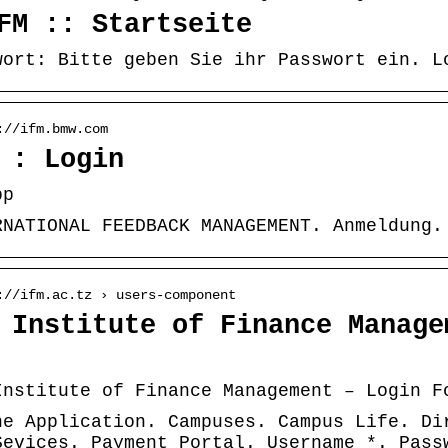
FM :: Startseite
wort: Bitte geben Sie ihr Passwort ein. L
://ifm.bmw.com
 : Login
pp
RNATIONAL FEEDBACK MANAGEMENT. Anmeldung.
://ifm.ac.tz › users-component
 Institute of Finance Manage
Institute of Finance Management – Login F
ne Application. Campuses. Campus Life. Di
Sevices. Payment Portal. Username *. Pass