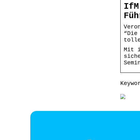
IfM
Füh
Vero
“Die
toll
Mit 
sich
Semi
Keywo