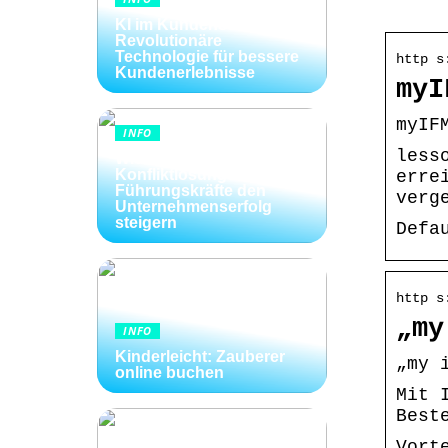
KI im Kundenservice:
Revolutionäre
Technologie für bessere
http s
Kundenerlebnisse
myI
myIF
INFO
less
Wie Kommunikation und
Konfliktlösungen der
erre
Führungskräfte den
verg
Unternehmenserfolg
steigern
Defa
http s
„my
INFO
Kinderleicht: Zauberer
„my 
online buchen
Mit 
Best
Vort