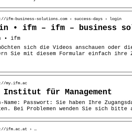
://ifm-business-solutions.com › success-days › login
in • ifm – ifm – business so
n • ifm
möchten sich die Videos anschauen oder di
ern Sie mit diesem Formular einfach ihre 
://my.ifm.ac
 Institut für Management
n-Name: Passwort: Sie haben Ihre Zugangsd
ken. Bei Problemen wenden Sie sich bitte 
://ifm.ac.at › …