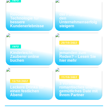
INFO
Wie Kommunikation
KI im
und
Kundenservice:
Konfliktlösungen
Revolutionäre
der Führungskräfte
Technologie für
den
bessere
Unternehmenserfolg
Kundenerlebnisse
steigern
20/10/2022
INFO
Brauchen Sie
Kinderleicht:
jemanden zum
Zauberer online
Reden? – Lesen Sie
buchen
hier mehr
11/10/2022
12/10/2022
3 Vorschläge für ein
Leckere Drinks für
romantisches und
einen festlichen
gemütliches Date mit
Abend
Ihrem Partner