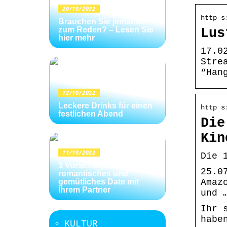
20/10/2022
http s
Brauchen Sie jemanden
zum Reden? – Lesen Sie
Lus
hier mehr
17.0
Stre
“Han
12/10/2022
Leckere Drinks für einen
http s
festlichen Abend
Die
Kin
11/10/2022
Die 
3 Vorschläge für ein
25.0
romantisches und
gemütliches Date mit
Amaz
Ihrem Partner
und 
Ihr 
habe
KULTUR