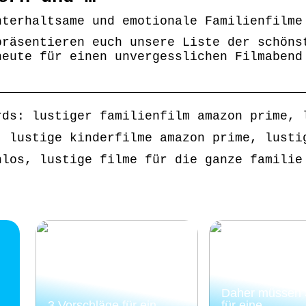
nterhaltsame und emotionale Familienfilme
präsentieren euch unsere Liste der schöns
heute für einen unvergesslichen Filmabend
rds: lustiger familienfilm amazon prime, 
, lustige kinderfilme amazon prime, lusti
nlos, lustige filme für die ganze familie
Daher müssen S
3 Vorschläge für ein
für eine