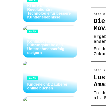
KI im Kundenservice:
Revolutionäre
Technologie für bessere
http s
Kundenerlebnisse
Die
Mov
INFO
Erge
Wie Kommunikation und
Konfliktlösungen der
anse
Führungskräfte den
Entd
Unternehmenserfolg
steigern
Zuku
http s
Lus
INFO
Ama
Kinderleicht: Zauberer
online buchen
In d
al. 