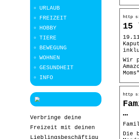
URLAUB
http s
FREIZEIT
15 
HOBBY
19.1
TIERE
Kapu
BEWEGUNG
inkl
WOHNEN
Wir 
Amaz
GESUNDHEIT
Moms
INFO
http s
Fam
…
Verbringe deine
Fami
Freizeit mit deinen
Die 
Lieblingsbeschäftigu