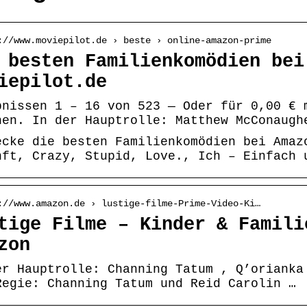
://www.moviepilot.de › beste › online-amazon-prime
 besten Familienkomödien bei
iepilot.de
bnissen 1 – 16 von 523 — Oder für 0,00 € 
hen. In der Hauptrolle: Matthew McConaugh
ecke die besten Familienkomödien bei Amaz
nft, Crazy, Stupid, Love., Ich – Einfach 
://www.amazon.de › lustige-filme-Prime-Video-Ki…
tige Filme – Kinder & Famili
zon
er Hauptrolle: Channing Tatum , Q’orianka
Regie: Channing Tatum und Reid Carolin …