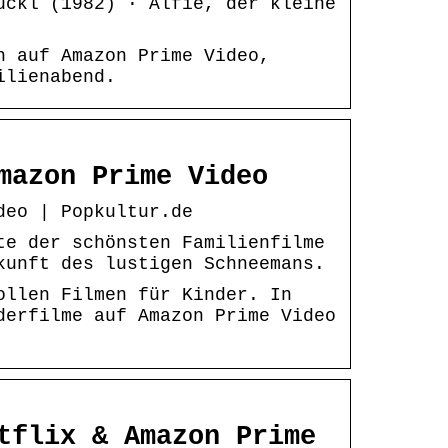
uckl (1982) · Alfie, der kleine
n auf Amazon Prime Video,
ilienabend.
mazon Prime Video
deo | Popkultur.de
te der schönsten Familienfilme
kunft des lustigen Schneemans.
ollen Filmen für Kinder. In
derfilme auf Amazon Prime Video
tflix & Amazon Prime