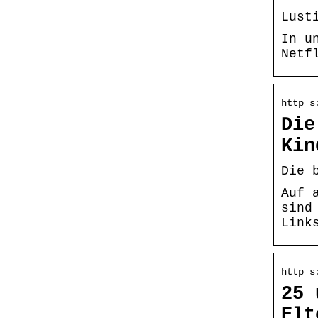
Lust
In u
Netf
http s
Die
Kin
Die 
Auf 
sind
Link
http s
25 
Elt