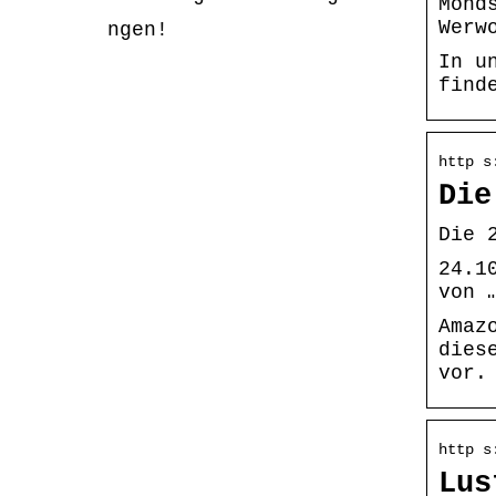
Mond
Werw
ngen!
In u
find
http s
Die
Die 
24.1
von 
Amaz
dies
vor.
http s
Lus