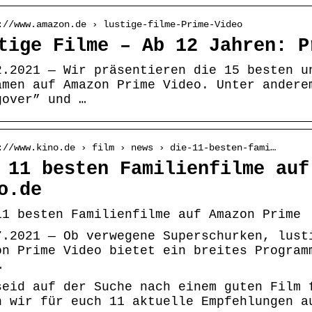
://www.amazon.de › lustige-filme-Prime-Video
tige Filme – Ab 12 Jahren: P
2.2021 — Wir präsentieren die 15 besten u
amen auf Amazon Prime Video. Unter andere
gover” und …
://www.kino.de › film › news › die-11-besten-fami…
 11 besten Familienfilme auf
o.de
11 besten Familienfilme auf Amazon Prime
7.2021 — Ob verwegene Superschurken, lust
on Prime Video bietet ein breites Program
…
seid auf der Suche nach einem guten Film 
n wir für euch 11 aktuelle Empfehlungen a