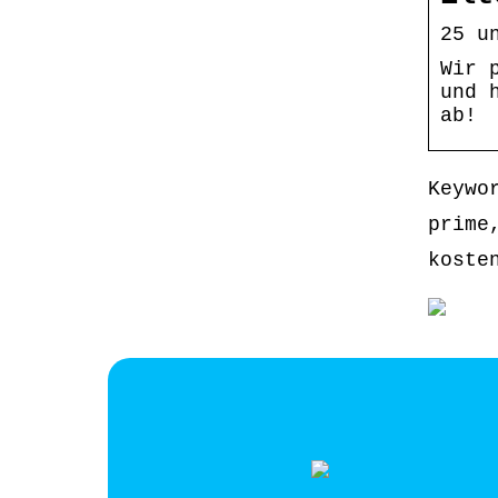
25 u
Wir 
und 
ab!
Keywo
prime
koste