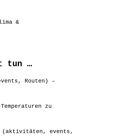
lima &
t tun …
events, Routen) –
 Temperaturen zu
 (aktivitäten, events,