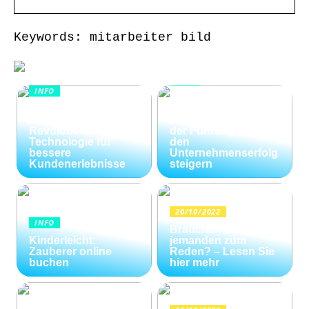
Keywords: mitarbeiter bild
INFO
INFO
Wie Kommunikation
KI im
und
Kundenservice:
Konfliktlösungen
Revolutionäre
der Führungskräfte
Technologie für
den
bessere
Unternehmenserfolg
Kundenerlebnisse
steigern
20/10/2022
INFO
Brauchen Sie
Kinderleicht:
jemanden zum
Zauberer online
Reden? – Lesen Sie
buchen
hier mehr