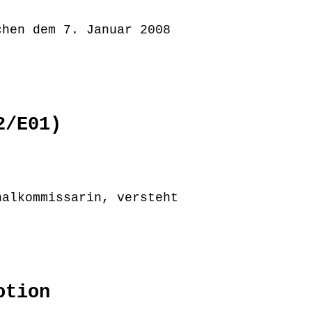
chen dem 7. Januar 2008
2/E01)
nalkommissarin, versteht
otion