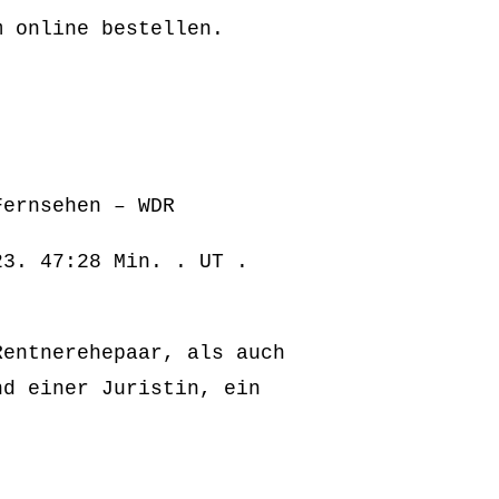
m online bestellen.
Fernsehen – WDR
23. 47:28 Min. . UT .
Rentnerehepaar, als auch
nd einer Juristin, ein