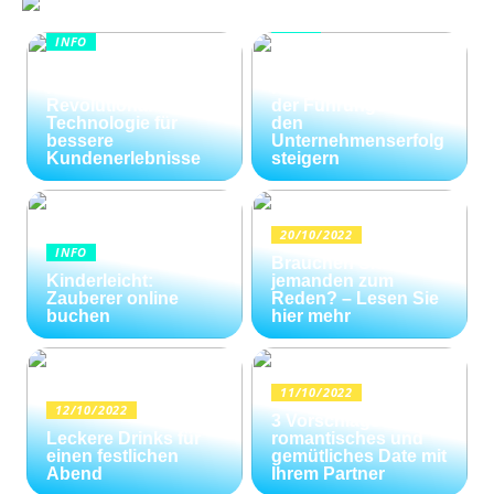
INFO
INFO
Wie Kommunikation
KI im
und
Kundenservice:
Konfliktlösungen
Revolutionäre
der Führungskräfte
Technologie für
den
bessere
Unternehmenserfolg
Kundenerlebnisse
steigern
20/10/2022
INFO
Brauchen Sie
Kinderleicht:
jemanden zum
Zauberer online
Reden? – Lesen Sie
buchen
hier mehr
11/10/2022
12/10/2022
3 Vorschläge für ein
Leckere Drinks für
romantisches und
einen festlichen
gemütliches Date mit
Abend
Ihrem Partner