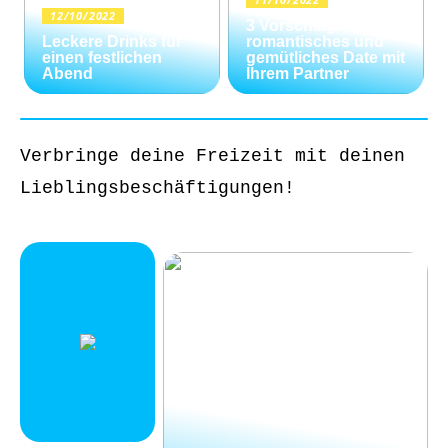
12/10/2022
3 Vorschläge für ein
Leckere Drinks für
romantisches und
einen festlichen
gemütliches Date mit
Abend
Ihrem Partner
Verbringe deine Freizeit mit deinen
Lieblingsbeschäftigungen!