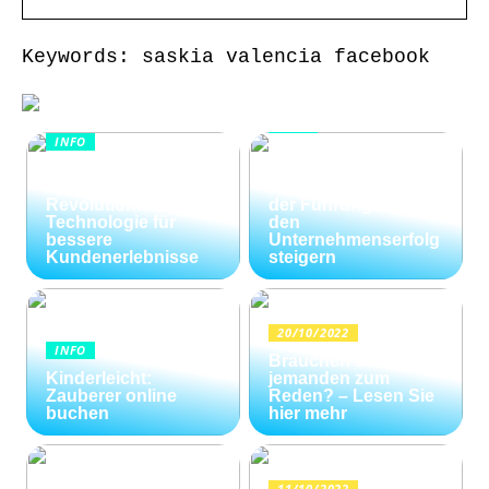
Keywords: saskia valencia facebook
INFO
INFO
Wie Kommunikation
KI im
und
Kundenservice:
Konfliktlösungen
Revolutionäre
der Führungskräfte
Technologie für
den
bessere
Unternehmenserfolg
Kundenerlebnisse
steigern
20/10/2022
INFO
Brauchen Sie
Kinderleicht:
jemanden zum
Zauberer online
Reden? – Lesen Sie
buchen
hier mehr
11/10/2022