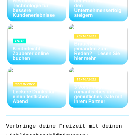
Revolutionäre
der Führungskräfte
Technologie für
den
bessere
Unternehmenserfolg
Kundenerlebnisse
steigern
20/10/2022
INFO
Brauchen Sie
Kinderleicht:
jemanden zum
Zauberer online
Reden? – Lesen Sie
buchen
hier mehr
11/10/2022
12/10/2022
3 Vorschläge für ein
Leckere Drinks für
romantisches und
einen festlichen
gemütliches Date mit
Abend
Ihrem Partner
Verbringe deine Freizeit mit deinen