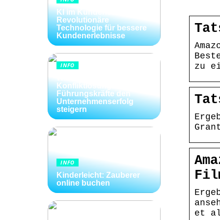
KI im Kundenservice:
Revolutionäre
Tat
Technologie für bessere
Kundenerlebnisse
Amaz
Best
INFO
zu e
Wie Kommunikation und
Konfliktlösungen der
Führungskräfte den
Tat
Unternehmenserfolg
steigern
Erge
Gran
Ama
INFO
Fil
Kinderleicht: Zauberer
online buchen
Erge
anse
et a