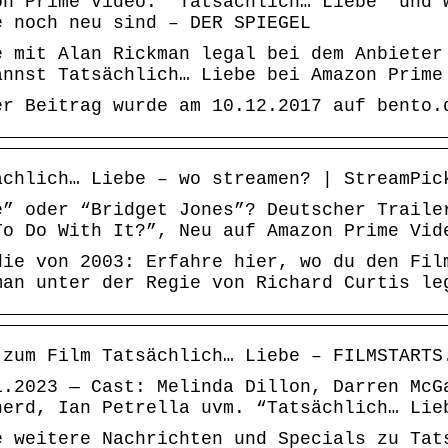
on Prime Video: “Tatsächlich… Liebe” und 
e noch neu sind – DER SPIEGEL
e mit Alan Rickman legal bei dem Anbieter
annst Tatsächlich… Liebe bei Amazon Prime
er Beitrag wurde am 10.12.2017 auf bento.
ächlich… Liebe – wo streamen? | StreamPic
e” oder “Bridget Jones”? Deutscher Traile
To Do With It?”, Neu auf Amazon Prime Vid
die von 2003: Erfahre hier, wo du den Fil
man unter der Regie von Richard Curtis le
 zum Film Tatsächlich… Liebe – FILMSTARTS
1.2023 — Cast: Melinda Dillon, Darren McG
herd, Ian Petrella uvm. “Tatsächlich… Lie
e weitere Nachrichten und Specials zu Tat