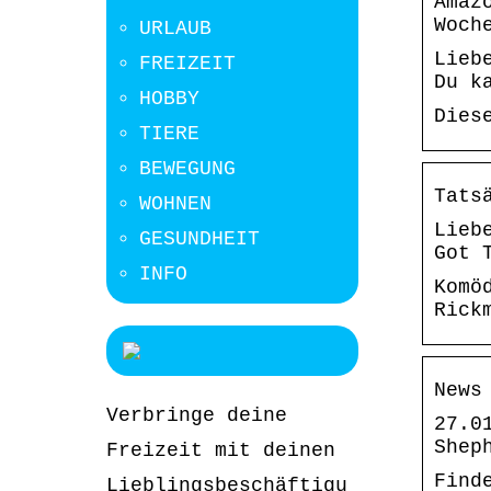
Amaz
Woch
URLAUB
Lieb
FREIZEIT
Du k
HOBBY
Dies
TIERE
BEWEGUNG
Tats
WOHNEN
Lieb
GESUNDHEIT
Got 
INFO
Komö
Rick
News
Verbringe deine
27.0
Shep
Freizeit mit deinen
Find
Lieblingsbeschäftigu