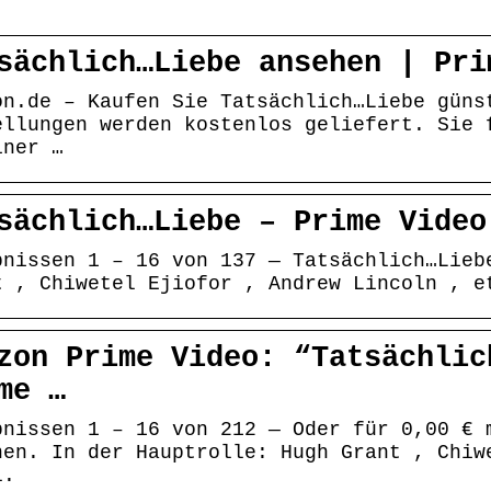
sächlich…Liebe ansehen | Pri
on.de – Kaufen Sie Tatsächlich…Liebe güns
ellungen werden kostenlos geliefert. Sie 
iner …
sächlich…Liebe – Prime Video
bnissen 1 – 16 von 137 — Tatsächlich…Lieb
t , Chiwetel Ejiofor , Andrew Lincoln , e
zon Prime Video: “Tatsächlic
me …
bnissen 1 – 16 von 212 — Oder für 0,00 € 
hen. In der Hauptrolle: Hugh Grant , Chiw
l.