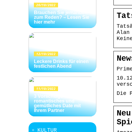
20/10/2022
Brauchen Sie jemanden
Tat
zum Reden? – Lesen Sie
hier mehr
Tats
Alan
Kein
12/10/2022
New
Leckere Drinks für einen
festlichen Abend
Prim
10.1
vers
11/10/2022
Die 
3 Vorschläge für ein
romantisches und
gemütliches Date mit
Ihrem Partner
Neu
Spi
KULTUR