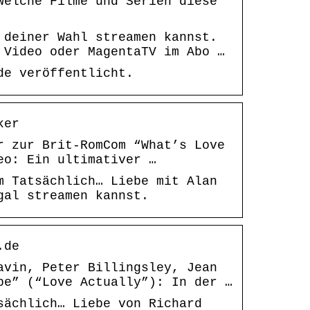
welche Filme und Serien diese
 deiner Wahl streamen kannst.
 Video oder MagentaTV im Abo …
de veröffentlicht.
ker
r zur Brit-RomCom “What’s Love
eo: Ein ultimativer …
m Tatsächlich… Liebe mit Alan
gal streamen kannst.
.de
avin, Peter Billingsley, Jean
be” (“Love Actually”): In der …
sächlich… Liebe von Richard