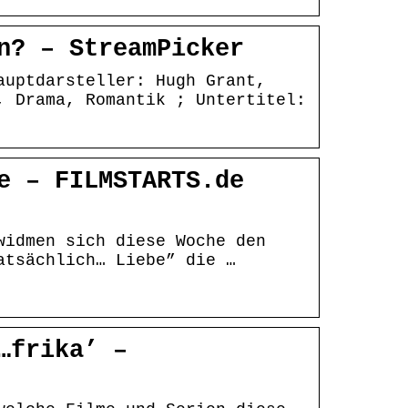
n? – StreamPicker
auptdarsteller: Hugh Grant,
, Drama, Romantik ; Untertitel:
e – FILMSTARTS.de
widmen sich diese Woche den
atsächlich… Liebe” die …
…frika’ –