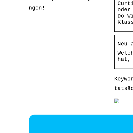
Curt
ngen!
oder
Do W
Klas
Neu 
Welc
hat,
Keywo
tatsä