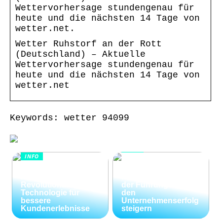
Wettervorhersage stundengenau für
heute und die nächsten 14 Tage von
wetter.net.
Wetter Ruhstorf an der Rott
(Deutschland) – Aktuelle
Wettervorhersage stundengenau für
heute und die nächsten 14 Tage von
wetter.net
Keywords: wetter 94099
INFO
INFO
Wie Kommunikation
KI im
und
Kundenservice:
Konfliktlösungen
Revolutionäre
der Führungskräfte
Technologie für
den
bessere
Unternehmenserfolg
Kundenerlebnisse
steigern