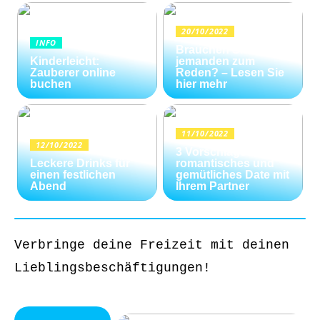
20/10/2022
INFO
Brauchen Sie
Kinderleicht:
jemanden zum
Zauberer online
Reden? – Lesen Sie
buchen
hier mehr
11/10/2022
12/10/2022
3 Vorschläge für ein
Leckere Drinks für
romantisches und
einen festlichen
gemütliches Date mit
Abend
Ihrem Partner
Verbringe deine Freizeit mit deinen
Lieblingsbeschäftigungen!