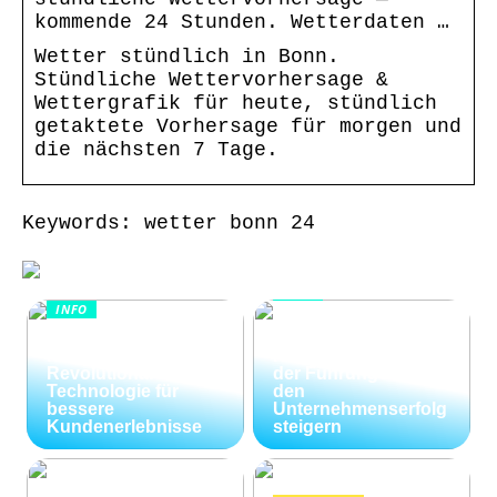
kommende 24 Stunden. Wetterdaten …
Wetter stündlich in Bonn.
Stündliche Wettervorhersage &
Wettergrafik für heute, stündlich
getaktete Vorhersage für morgen und
die nächsten 7 Tage.
Keywords: wetter bonn 24
INFO
INFO
Wie Kommunikation
KI im
und
Kundenservice:
Konfliktlösungen
Revolutionäre
der Führungskräfte
Technologie für
den
bessere
Unternehmenserfolg
Kundenerlebnisse
steigern