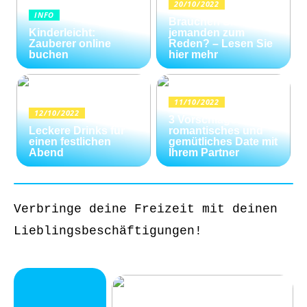
20/10/2022
INFO
Brauchen Sie
Kinderleicht:
jemanden zum
Zauberer online
Reden? – Lesen Sie
buchen
hier mehr
11/10/2022
12/10/2022
3 Vorschläge für ein
Leckere Drinks für
romantisches und
einen festlichen
gemütliches Date mit
Abend
Ihrem Partner
Verbringe deine Freizeit mit deinen
Lieblingsbeschäftigungen!