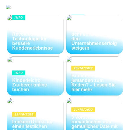
INFO
INFO
Wie Kommunikation
KI im
und
Kundenservice:
Konfliktlösungen
Revolutionäre
der Führungskräfte
Technologie für
den
bessere
Unternehmenserfolg
Kundenerlebnisse
steigern
20/10/2022
INFO
Brauchen Sie
Kinderleicht:
jemanden zum
Zauberer online
Reden? – Lesen Sie
buchen
hier mehr
11/10/2022
12/10/2022
3 Vorschläge für ein
Leckere Drinks für
romantisches und
einen festlichen
gemütliches Date mit