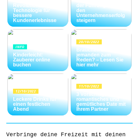
Kundenservice:
Konfliktlösungen
Revolutionäre
der Führungskräfte
Technologie für
den
bessere
Unternehmenserfolg
Kundenerlebnisse
steigern
20/10/2022
INFO
Brauchen Sie
Kinderleicht:
jemanden zum
Zauberer online
Reden? – Lesen Sie
buchen
hier mehr
11/10/2022
12/10/2022
3 Vorschläge für ein
Leckere Drinks für
romantisches und
einen festlichen
gemütliches Date mit
Abend
Ihrem Partner
Verbringe deine Freizeit mit deinen