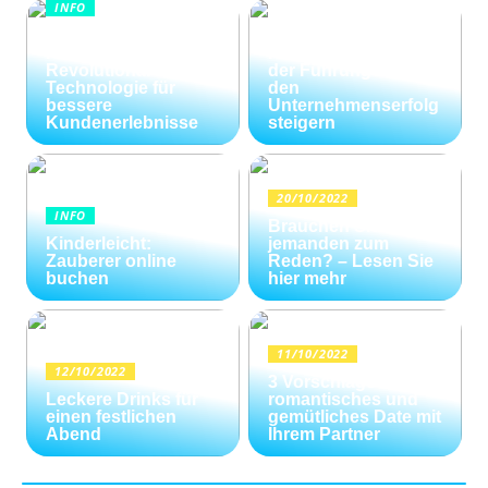
INFO
Wie Kommunikation
KI im
und
Kundenservice:
Konfliktlösungen
Revolutionäre
der Führungskräfte
Technologie für
den
bessere
Unternehmenserfolg
Kundenerlebnisse
steigern
20/10/2022
INFO
Brauchen Sie
Kinderleicht:
jemanden zum
Zauberer online
Reden? – Lesen Sie
buchen
hier mehr
11/10/2022
12/10/2022
3 Vorschläge für ein
Leckere Drinks für
romantisches und
einen festlichen
gemütliches Date mit
Abend
Ihrem Partner