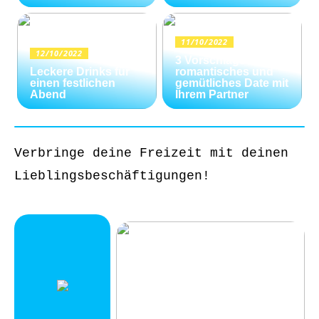
11/10/2022
12/10/2022
3 Vorschläge für ein
Leckere Drinks für
romantisches und
einen festlichen
gemütliches Date mit
Abend
Ihrem Partner
Verbringe deine Freizeit mit deinen
Lieblingsbeschäftigungen!