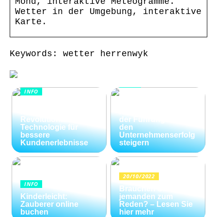
Mond, interaktive Meteogramme.
Wetter in der Umgebung, interaktive
Karte.
Keywords: wetter herrenwyk
INFO
INFO
Wie Kommunikation
KI im
und
Kundenservice:
Konfliktlösungen
Revolutionäre
der Führungskräfte
Technologie für
den
bessere
Unternehmenserfolg
Kundenerlebnisse
steigern
20/10/2022
INFO
Brauchen Sie
Kinderleicht:
jemanden zum
Zauberer online
Reden? – Lesen Sie
buchen
hier mehr