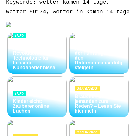
Keywords: wetter kamen 14 tage,
wetter 59174, wetter in kamen 14 tage
INFO
INFO
Wie Kommunikation
KI im
und
Kundenservice:
Konfliktlösungen
Revolutionäre
der Führungskräfte
Technologie für
den
bessere
Unternehmenserfolg
Kundenerlebnisse
steigern
20/10/2022
INFO
Brauchen Sie
Kinderleicht:
jemanden zum
Zauberer online
Reden? – Lesen Sie
buchen
hier mehr
11/10/2022