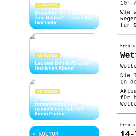
10° 
20/10/2022
Wie 
Brauchen Sie jemanden
zum Reden? – Lesen Sie
Rege
hier mehr
für 
http s
Wet
12/10/2022
Leckere Drinks für einen
Wett
festlichen Abend
Die 
In d
Aktu
11/10/2022
für 
3 Vorschläge für ein
Wett
romantisches und
gemütliches Date mit
Ihrem Partner
http s
14-
KULTUR