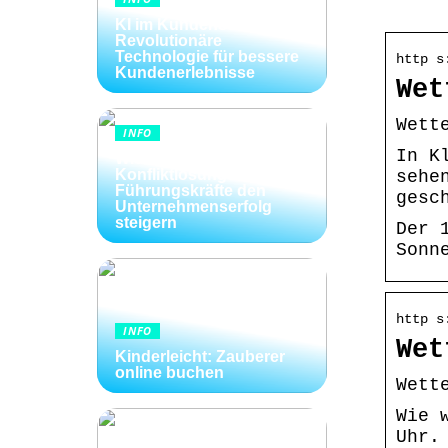
KI im Kundenservice:
Revolutionäre
Technologie für bessere
http s
Kundenerlebnisse
Wet
Wett
INFO
In K
Wie Kommunikation und
Konfliktlösungen der
sehe
Führungskräfte den
gesc
Unternehmenserfolg
steigern
Der 
Sonn
http s
INFO
Wet
Kinderleicht: Zauberer
online buchen
Wett
Wie 
Uhr.