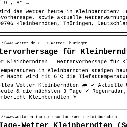
/ 9°, 8° …
wird das Wetter heute in Kleinberndten? T
nvorhersage, sowie aktuelle Wetterwarnung
99706 Kleinberndten, Thüringen, Deutschla
://www.wetter.de › … › Wetter Thüringen
tervorhersage für Kleinbernd
er Kleinberndten – Wettervorhersage für K
Temperaturen in Kleinberndten steigen heu
er Nacht wird mit 6°C die Tiefsttemperatu
elles Wetter Kleinberndten 🌧️ ✔ Aktuelle 
heute & die nächsten 3 Tage ✔ Regenradar,
erbericht Kleinberndten ☀
://www.wetteronline.de › wettertrend › kleinberndten
Tage-Wetter Kleinberndten (S