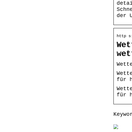
deta
Schn
der 
http s
Wet
wet
Wett
Wett
für 
Wett
für 
Keywo