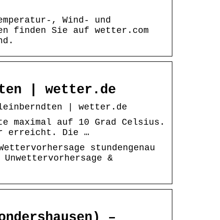
emperatur-, Wind- und
en finden Sie auf wetter.com
nd.
ten | wetter.de
leinberndten | wetter.de
te maximal auf 10 Grad Celsius.
r erreicht. Die …
Wettervorhersage stundengenau
 Unwettervorhersage &
ondershausen) –