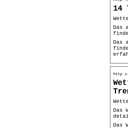
14 
Wett
Das 
find
Das 
find
erfa
http s
Wet
Tre
Wett
Das 
deta
Das 