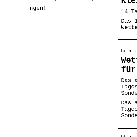
Kle
ngen!
14 T
Das 
Wett
http s
Wet
für
Das 
Tage
Sond
Das 
Tage
Sond
http :