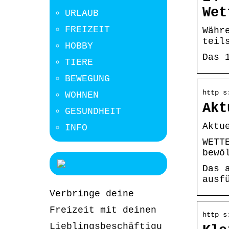
Wet
URLAUB
FREIZEIT
Währ
teil
HOBBY
Das 
TIERE
BEWEGUNG
http s
WOHNEN
Akt
GESUNDHEIT
Aktu
INFO
WETT
bewö
Das 
ausf
Verbringe deine
Freizeit mit deinen
http s
Lieblingsbeschäftigu