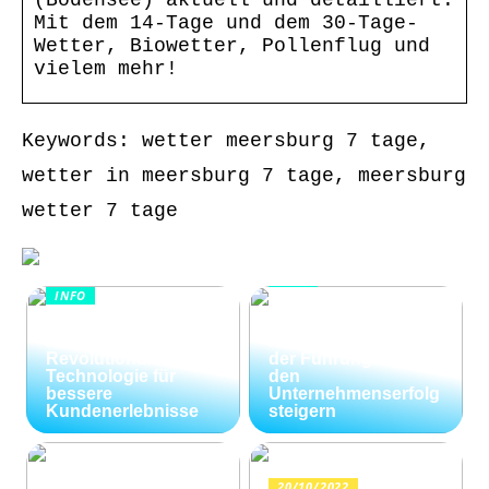
Mit dem 14-Tage und dem 30-Tage-
Wetter, Biowetter, Pollenflug und
vielem mehr!
Keywords: wetter meersburg 7 tage,
wetter in meersburg 7 tage, meersburg
wetter 7 tage
INFO
INFO
Wie Kommunikation
KI im
und
Kundenservice:
Konfliktlösungen
Revolutionäre
der Führungskräfte
Technologie für
den
bessere
Unternehmenserfolg
Kundenerlebnisse
steigern
20/10/2022