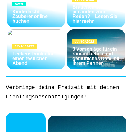
INFO
Brauchen Sie
Kinderleicht:
jemanden zum
Zauberer online
Reden? – Lesen Sie
buchen
hier mehr
11/10/2022
12/10/2022
3 Vorschläge für ein
Leckere Drinks für
romantisches und
einen festlichen
gemütliches Date mit
Abend
Ihrem Partner
Verbringe deine Freizeit mit deinen
Lieblingsbeschäftigungen!