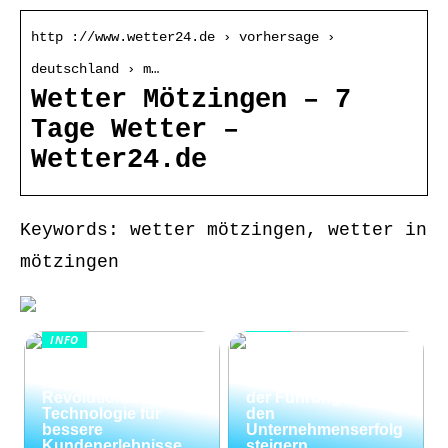
http ://www.wetter24.de › vorhersage ›
deutschland › m…
Wetter Mötzingen – 7
Tage Wetter –
Wetter24.de
Keywords: wetter mötzingen, wetter in
mötzingen
INFO
INFO
Wie Kommunikation
KI im
und
Kundenservice:
Konfliktlösungen
Revolutionäre
der Führungskräfte
Technologie für
den
bessere
Unternehmenserfolg
Kundenerlebnisse
steigern