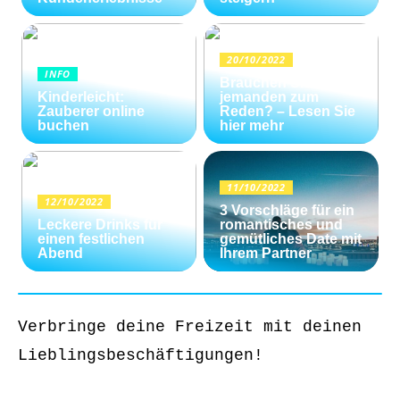
20/10/2022
INFO
Brauchen Sie
Kinderleicht:
jemanden zum
Zauberer online
Reden? – Lesen Sie
buchen
hier mehr
11/10/2022
12/10/2022
3 Vorschläge für ein
Leckere Drinks für
romantisches und
einen festlichen
gemütliches Date mit
Abend
Ihrem Partner
Verbringe deine Freizeit mit deinen
Lieblingsbeschäftigungen!