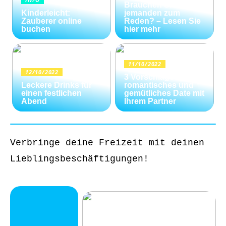
Brauchen Sie
Kinderleicht:
jemanden zum
Zauberer online
Reden? – Lesen Sie
buchen
hier mehr
11/10/2022
12/10/2022
3 Vorschläge für ein
Leckere Drinks für
romantisches und
einen festlichen
gemütliches Date mit
Abend
Ihrem Partner
Verbringe deine Freizeit mit deinen
Lieblingsbeschäftigungen!