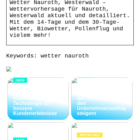
Wetter Nauroth, Westerwald –
Wettervorhersage für Nauroth,
Westerwald aktuell und detailliert.
Mit dem 14-Tage und dem 30-Tage-
Wetter, Biowetter, Pollenflug und
vielem mehr!
Keywords: wetter nauroth
INFO
INFO
Wie Kommunikation
KI im
und
Kundenservice:
Konfliktlösungen
Revolutionäre
der Führungskräfte
Technologie für
den
bessere
Unternehmenserfolg
Kundenerlebnisse
steigern
20/10/2022
INFO