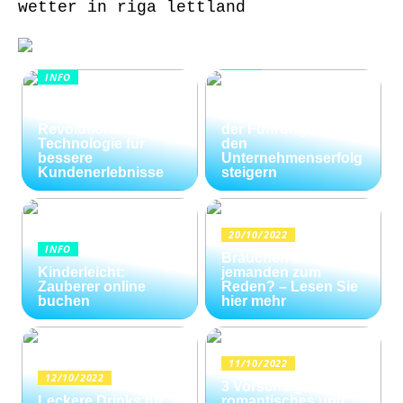
wetter in riga lettland
INFO
INFO
Wie Kommunikation
KI im
und
Kundenservice:
Konfliktlösungen
Revolutionäre
der Führungskräfte
Technologie für
den
bessere
Unternehmenserfolg
Kundenerlebnisse
steigern
20/10/2022
INFO
Brauchen Sie
Kinderleicht:
jemanden zum
Zauberer online
Reden? – Lesen Sie
buchen
hier mehr
11/10/2022
12/10/2022
3 Vorschläge für ein
Leckere Drinks für
romantisches und