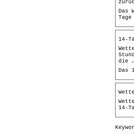
zurü
Das 
Tage
14-T
Wett
Stun
die 
Das 
Wett
Wett
14-T
Keywo