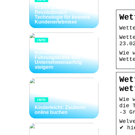
KI im Kundenservice:
Revolutionäre
Wet
Technologie für bessere
Kundenerlebnisse
Wett
Wett
INFO
23.0
Wie Kommunikation und
Konfliktlösungen der
Wie 
Führungskräfte den
Wett
Unternehmenserfolg
steigern
Wet
wet
Wie 
INFO
die 
Kinderleicht: Zauberer
-3 G
online buchen
Welv
✔ hi