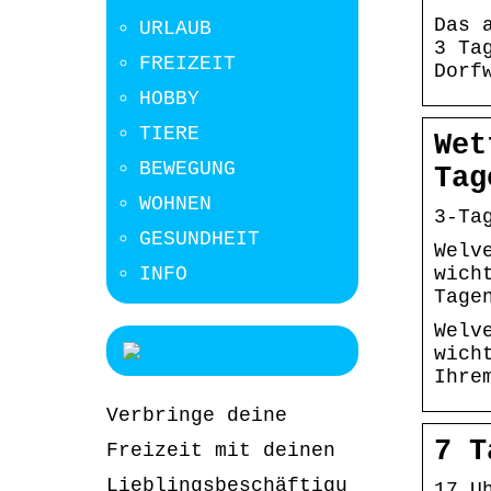
Das 
URLAUB
3 Ta
FREIZEIT
Dorf
HOBBY
TIERE
Wet
BEWEGUNG
Tag
WOHNEN
3-Ta
GESUNDHEIT
Welv
INFO
wich
Tage
Welv
wich
Ihre
Verbringe deine
7 T
Freizeit mit deinen
Lieblingsbeschäftigu
17 U