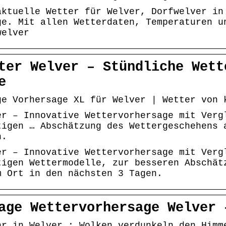
aktuelle Wetter für Welver, Dorfwelver in
ge. Mit allen Wetterdaten, Temperaturen u
welver
ter Welver – Stündliche Wett
e
ge Vorhersage XL für Welver | Wetter von 
er – Innovative Wettervorhersage mit Verg
tigen … Abschätzung des Wettergeschehens 
n.
er – Innovative Wettervorhersage mit Verg
tigen Wettermodelle, zur besseren Abschät
m Ort in den nächsten 3 Tagen.
age Wettervorhersage Welver 
hr in Welver : Wolken verdunkeln den Himm