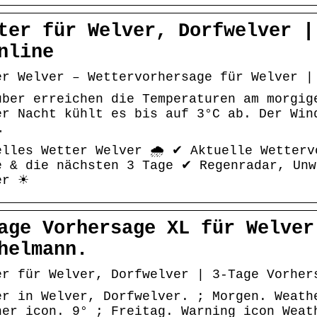
ter für Welver, Dorfwelver |
nline
er Welver – Wettervorhersage für Welver |
über erreichen die Temperaturen am morgig
er Nacht kühlt es bis auf 3°C ab. Der Win
…
elles Wetter Welver 🌧️ ✔ Aktuelle Wetterv
e & die nächsten 3 Tage ✔ Regenradar, Unw
er ☀
age Vorhersage XL für Welver
helmann.
er für Welver, Dorfwelver | 3-Tage Vorher
er in Welver, Dorfwelver. ; Morgen. Weath
her icon. 9° ; Freitag. Warning icon Weat