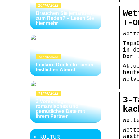
20/10/2022
Wet
Brauchen Sie jemanden
zum Reden? – Lesen Sie
T-O
hier mehr
Wett
Tags
in d
Der 
12/10/2022
Leckere Drinks für einen
Aktu
festlichen Abend
heut
Welv
11/10/2022
3-T
3 Vorschläge für ein
romantisches und
kac
gemütliches Date mit
Ihrem Partner
Wett
Wett
Weat
KULTUR