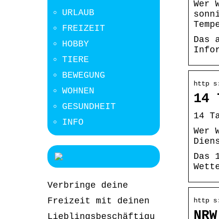
Wer 
URLAUB
sonn
Temp
FREIZEIT
Das 
HOBBY
Info
TIERE
BEWEGUNG
http s
WOHNEN
14 
GESUNDHEIT
14 T
INFO
Wer 
Dien
Das 
Wett
Verbringe deine
Freizeit mit deinen
http s
NRW
Lieblingsbeschäftigu