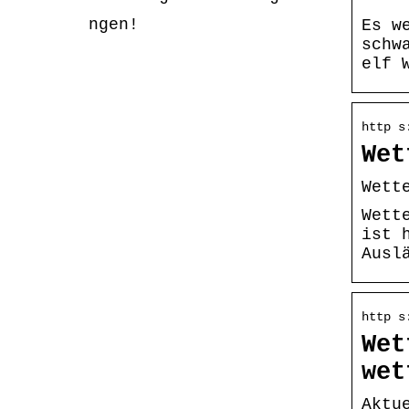
ngen!
Es w
schw
elf 
http s
Wet
Wett
Wett
ist 
Ausl
http s
Wet
wet
Aktu