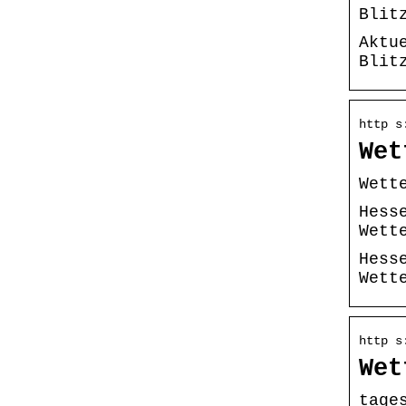
Blit
Aktu
Blit
http s
Wet
Wett
Hess
Wett
Hess
Wett
http s
Wet
tage