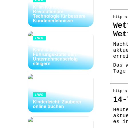
KI im Kundenservice:
Revolutionäre
Technologie für bessere
http s
Kundenerlebnisse
Wet
Wet
INFO
Nach
Wie Kommunikation und
Konfliktlösungen der
aktu
Führungskräfte den
erre
Unternehmenserfolg
steigern
Das 
Tage
http s
INFO
14-
Kinderleicht: Zauberer
online buchen
Heut
aktu
es i