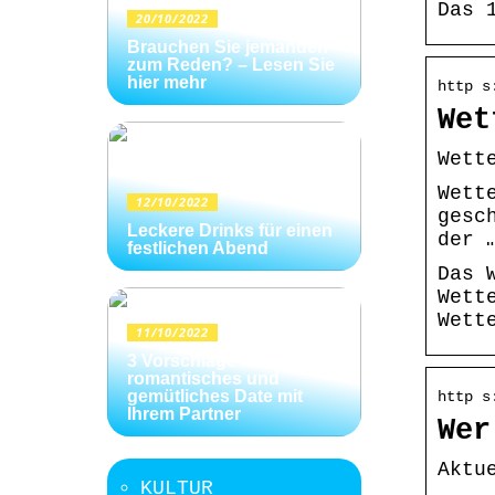
Das 
20/10/2022
Brauchen Sie jemanden
zum Reden? – Lesen Sie
hier mehr
http s
Wet
Wett
Wett
12/10/2022
gesc
Leckere Drinks für einen
der 
festlichen Abend
Das 
Wett
Wett
11/10/2022
3 Vorschläge für ein
romantisches und
gemütliches Date mit
http s
Ihrem Partner
Wer
Aktu
KULTUR