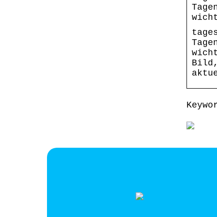
Tage
wich
tage
Tage
wich
Bild
aktu
Keywo