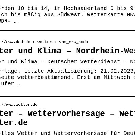
erden 10 bis 14, im Hochsauerland 6 bis 9
ach bis mäßig aus Südwest. Wetterkarte NR
WDR- …
://www.dwd.de › wetter › vhs_nrw_node
ter und Klima – Nordrhein-We
er und Klima – Deutscher Wetterdienst – N
erlage. Letzte Aktualisierung: 21.02.2023
heute wetterbestimmend. Erst am Mittwoch 
äufer …
://www.wetter.de
ter – Wettervorhersage – Wet
ter.de
elles Wetter und Wettervorhersage für Deu