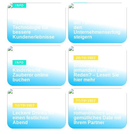
INFO
INFO
Wie Kommunikation
KI im
und
Kundenservice:
Konfliktlösungen
Revolutionäre
der Führungskräfte
Technologie für
den
bessere
Unternehmenserfolg
Kundenerlebnisse
steigern
20/10/2022
INFO
Brauchen Sie
Kinderleicht:
jemanden zum
Zauberer online
Reden? – Lesen Sie
buchen
hier mehr
11/10/2022
12/10/2022
3 Vorschläge für ein
Leckere Drinks für
romantisches und
einen festlichen
gemütliches Date mit
Abend
Ihrem Partner