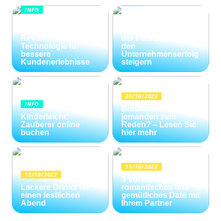
INFO
INFO
Wie Kommunikation
KI im
und
Kundenservice:
Konfliktlösungen
Revolutionäre
der Führungskräfte
Technologie für
den
bessere
Unternehmenserfolg
Kundenerlebnisse
steigern
20/10/2022
INFO
Brauchen Sie
Kinderleicht:
jemanden zum
Zauberer online
Reden? – Lesen Sie
buchen
hier mehr
11/10/2022
12/10/2022
3 Vorschläge für ein
Leckere Drinks für
romantisches und
einen festlichen
gemütliches Date mit
Abend
Ihrem Partner