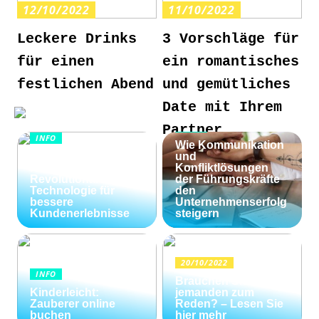
12/10/2022
11/10/2022
Leckere Drinks
3 Vorschläge für
für einen
ein romantisches
festlichen Abend
und gemütliches
Date mit Ihrem
INFO
Partner
INFO
Wie Kommunikation
KI im
und
Kundenservice:
Konfliktlösungen
Revolutionäre
der Führungskräfte
Technologie für
den
bessere
Unternehmenserfolg
Kundenerlebnisse
steigern
20/10/2022
INFO
Brauchen Sie
Kinderleicht:
jemanden zum
Zauberer online
Reden? – Lesen Sie
buchen
hier mehr