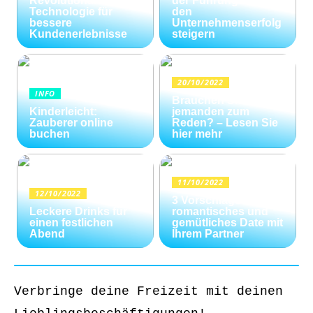
Revolutionäre
der Führungskräfte
Technologie für
den
bessere
Unternehmenserfolg
Kundenerlebnisse
steigern
20/10/2022
INFO
Brauchen Sie
Kinderleicht:
jemanden zum
Zauberer online
Reden? – Lesen Sie
buchen
hier mehr
11/10/2022
12/10/2022
3 Vorschläge für ein
Leckere Drinks für
romantisches und
einen festlichen
gemütliches Date mit
Abend
Ihrem Partner
Verbringe deine Freizeit mit deinen