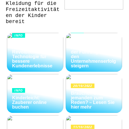
Kleidung für die
Freizeitaktivität
en der Kinder
bereit
INFO
INFO
Wie Kommunikation
KI im
und
Kundenservice:
Konfliktlösungen
Revolutionäre
der Führungskräfte
Technologie für
den
bessere
Unternehmenserfolg
Kundenerlebnisse
steigern
20/10/2022
INFO
Brauchen Sie
Kinderleicht:
jemanden zum
Zauberer online
Reden? – Lesen Sie
buchen
hier mehr
11/10/2022