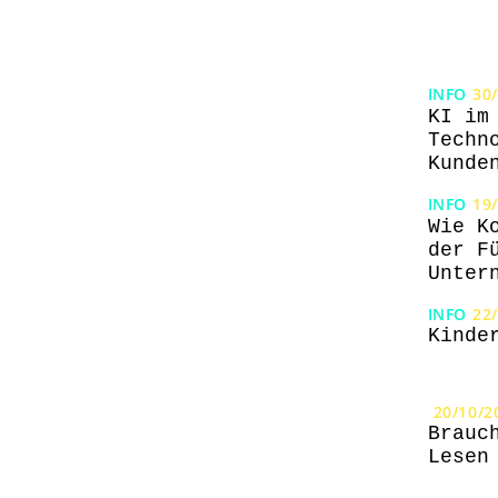
INFO
30
KI im
Techn
Kunde
INFO
19
Wie K
der F
Unter
INFO
22
Kinde
20/10/2
Brauc
Lesen