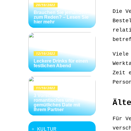
20/10/2022
Die V
Brauchen Sie jemanden
zum Reden? – Lesen Sie
Beste
hier mehr
relat
betre
12/10/2022
Viele
Leckere Drinks für einen
Werkt
festlichen Abend
Zeit 
Perso
11/10/2022
3 Vorschläge für ein
romantisches und
Ält
gemütliches Date mit
Ihrem Partner
Für V
versc
KULTUR