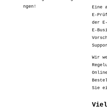
ngen!
Eine 
E-Prü
der E
E-Bus
Vorsc
Suppo
Wir w
Regel
Onlin
Beste
Sie e
Vie