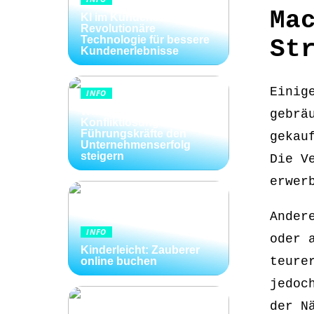
Ma
KI im Kundenservice:
Revolutionäre
Technologie für bessere
St
Kundenerlebnisse
Einig
INFO
Wie Kommunikation und
gebrä
Konfliktlösungen der
Führungskräfte den
gekau
Unternehmenserfolg
steigern
Die V
erwer
Ander
INFO
oder 
Kinderleicht: Zauberer
teure
online buchen
jedoc
der N