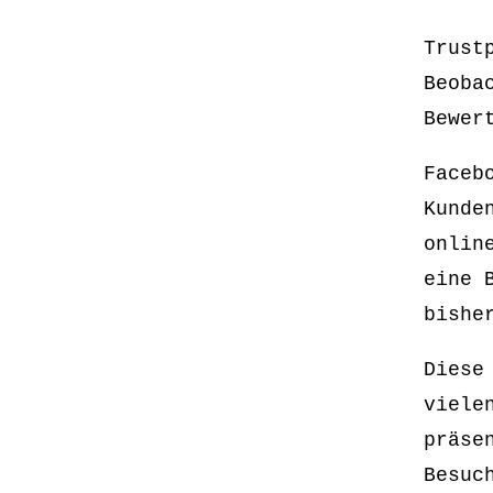
Trust
Beoba
Bewer
Faceb
Kunde
onlin
eine 
bishe
Diese
viele
präse
Besuc