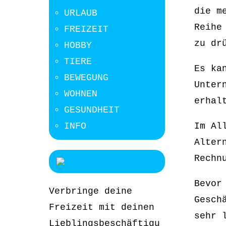
die m
URLAUB
Reihe
FREIZEIT
zu dr
HOBBY
TIERE
Es ka
BEWEGUNG
Unter
WOHNEN
erhal
GESUNDHEIT
Im Al
INFO
Alter
Rechn
Bevor
Verbringe deine
Gesch
Freizeit mit deinen
sehr 
Lieblingsbeschäftigu