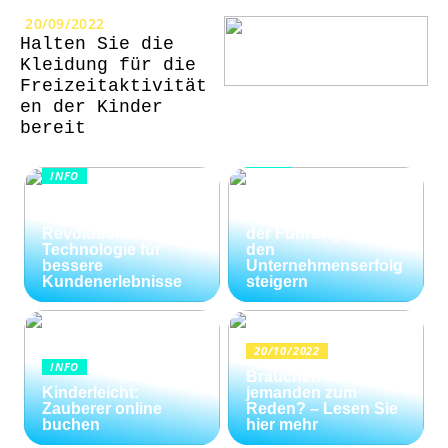
20/09/2022
Halten Sie die
Kleidung für die
Freizeitaktivität
en der Kinder
bereit
INFO
INFO
Wie Kommunikation
KI im
und
Kundenservice:
Konfliktlösungen
Revolutionäre
der Führungskräfte
Technologie für
den
bessere
Unternehmenserfolg
Kundenerlebnisse
steigern
20/10/2022
INFO
Brauchen Sie
Kinderleicht:
jemanden zum
Zauberer online
Reden? – Lesen Sie
buchen
hier mehr