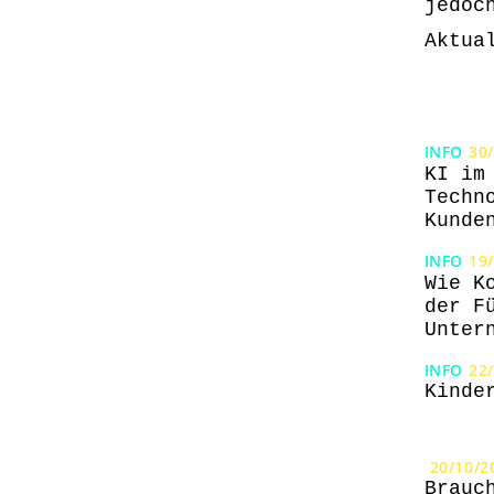
jedoc
Aktua
INFO
30
KI im
Techn
Kunde
INFO
19
Wie K
der F
Unter
INFO
22
Kinde
20/10/2
Brauc