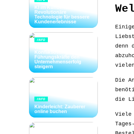
We
KI im Kundenservice:
Revolutionäre
Technologie für bessere
Kundenerlebnisse
Einig
Liebs
INFO
denn 
Wie Kommunikation und
Konfliktlösungen der
abzuh
Führungskräfte den
Unternehmenserfolg
viele
steigern
Die A
benöt
die L
INFO
Kinderleicht: Zauberer
online buchen
Viele
Tages
Beste