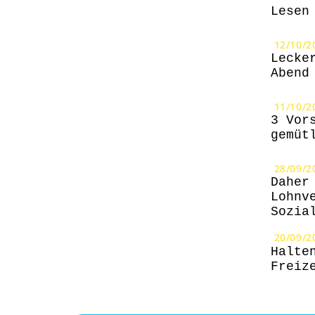
Lesen
12/10/2
Lecke
Abend
11/10/2
3 Vor
gemüt
28/09/2
Daher
Lohnv
Sozia
20/09/2
Halte
Freiz