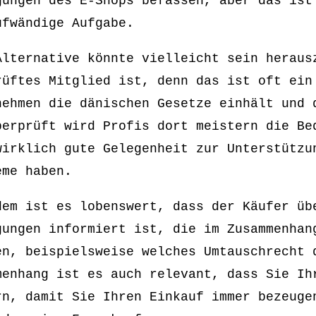
gungen des E-Shops befassen, aber das ist
ufwändige Aufgabe.
Alternative könnte vielleicht sein heraus
rüftes Mitglied ist, denn das ist oft ein
nehmen die dänischen Gesetze einhält und 
berprüft wird Profis dort meistern die Be
wirklich gute Gelegenheit zur Unterstützu
eme haben.
dem ist es lobenswert, dass der Käufer üb
gungen informiert ist, die im Zusammenhan
en, beispielsweise welches Umtauschrecht 
menhang ist es auch relevant, dass Sie Ih
rn, damit Sie Ihren Einkauf immer bezeuge