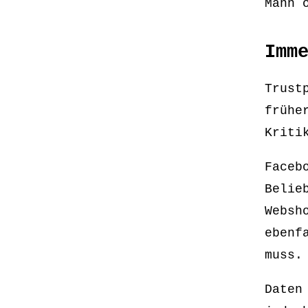
Mann 
Imm
Trust
frühe
Kriti
Faceb
Belie
Websh
ebenf
muss.
Daten