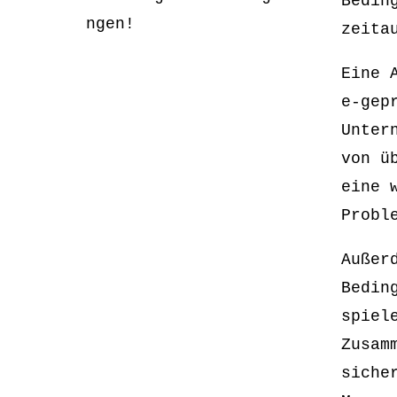
Bedin
ngen!
zeita
Eine 
e-gep
Unter
von ü
eine 
Probl
Außer
Bedin
spiel
Zusam
siche