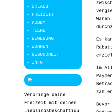
zwisc
URLAUB
vergl
FREIZEIT
Waren
HOBBY
durch
TIERE
BEWEGUNG
Es ka
WOHNEN
Rabat
GESUNDHEIT
erzie
INFO
Im Al
Payme
Betra
zahle
Verbringe deine
Freizeit mit deinen
Bevor
Lieblingsbeschäftigu