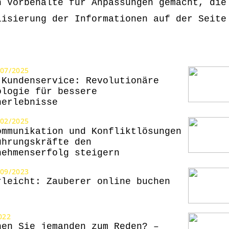
h Vorbehalte für Anpassungen gemacht, die
lisierung der Informationen auf der Seite
/07/2025
 Kundenservice: Revolutionäre
ologie für bessere
nerlebnisse
/02/2025
ommunikation und Konfliktlösungen
ührungskräfte den
nehmenserfolg steigern
/09/2023
rleicht: Zauberer online buchen
022
hen Sie jemanden zum Reden? –