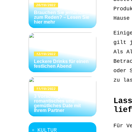
20/10/2022
Produ
Brauchen Sie jemanden
zum Reden? – Lesen Sie
Hause
hier mehr
Einig
gilt 
Als A
12/10/2022
Betra
Leckere Drinks für einen
festlichen Abend
oder 
zu la
11/10/2022
3 Vorschläge für ein
Las
romantisches und
gemütliches Date mit
lie
Ihrem Partner
Für V
KULTUR